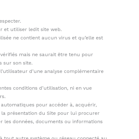
respecter.
t utiliser ledit site web.
lisée ne contient aucun virus et qu’elle est
vérifiés mais ne saurait être tenu pour
 sur son site.
er l’utilisateur d’une analyse complémentaire
ntes conditions d’utilisation, ni en vue
rs.
es automatiques pour accéder à, acquérir,
u la présentation du Site pour lui procurer
ser les données, documents ou informations
 ni à tout autre système ou réseau connecté au