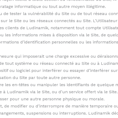
 piratage informatique ou tout autre moyen illégitime.
ou de tester la vulnérabilité du Site ou de tout réseau con
sur le Site ou les réseaux connectés au Site. L’Utilisateur
 les clients de Ludinamik, notamment tout compte Utilisate
 ou les informations mises à disposition via le Site, de qu
rmations d’identification personnelles ou les informations
mesure qui imposerait une charge excessive ou déraisonnab
de tout système ou réseau connecté au Site ou à Ludinam
positif ou logiciel pour interférer ou essayer d’interférer 
isation du Site par toute autre personne.
ire les en-têtes ou manipuler les identifiants de quelque 
Ludinamik via le Site, ou d’un service offert via le Site.
passer pour une autre personne physique ou morale.
t, de modifier ou d’interrompre de manière temporaire ou
hangements, suspensions ou interruptions. Ludinamik déc