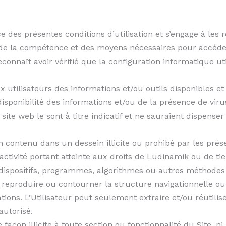
e des présentes conditions d’utilisation et s’engage à les 
 de la compétence et des moyens nécessaires pour accéder e
connaît avoir vérifié que la configuration informatique uti
utilisateurs des informations et/ou outils disponibles et 
sponibilité des informations et/ou de la présence de virus
 site web le sont à titre indicatif et ne sauraient dispens
son contenu dans un dessein illicite ou prohibé par les prése
activité portant atteinte aux droits de Ludinamik ou de tie
des dispositifs, programmes, algorithmes ou autres méthod
 à reproduire ou contourner la structure navigationnelle o
ons. L’Utilisateur peut seulement extraire et/ou réutili
autorisé.
e façon illicite à toute section ou fonctionnalité du Site,