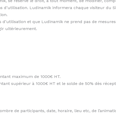
k, se réserve le droit, à tout moment, de modifier, comp
s d’utilisation. Ludinamik informera chaque visiteur du Sit
ion.
ons d’utilisation et que Ludinamik ne prend pas de mesures 
gir ultérieurement.
montant maximum de 1000€ HT.
tant supérieur à 1000€ HT et le solde de 50% dès réceptio
bre de participants, date, horaire, lieu etc, de l’animati